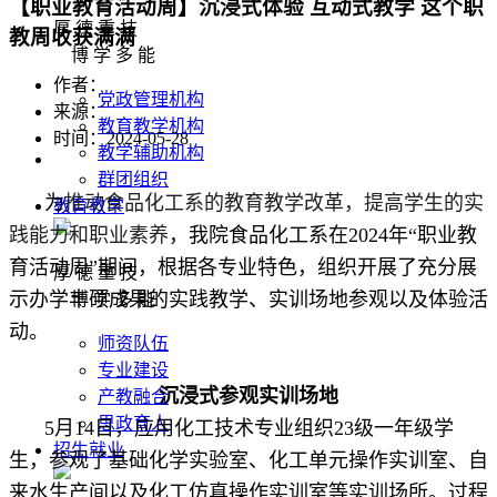
【职业教育活动周】沉浸式体验 互动式教学 这个职
厚 德 重 技
教周收获满满
博 学 多 能
作者：
党政管理机构
来源：
教育教学机构
时间：2024-05-28
教学辅助机构
群团组织
为
推动食品化工系的教育教学改革，提高学生的实
教育教学
践能力和职业素养
，我院食品化工系在2024年“职业教
育活动周”期间，根据各专业特色，组织开展了充分展
厚 德 重 技
示办学丰硕成果的实践教学、实训场地参观以及体验活
博 学 多 能
动。
师资队伍
专业建设
沉浸式参观实训场地
产教融合
思政育人
5月14日，应用化工技术专业组织23级一年级学
招生就业
生，参观了基础化学实验室、化工单元操作实训室、自
来水生产间以及化工仿真操作实训室等实训场所。过程