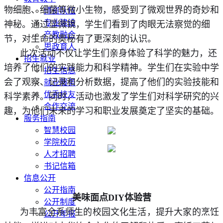
物细胞、细菌等微小生物，感受到了微观世界的奇妙和
师资队伍
专业建设
神秘。通过显微镜，学生们看到了肉眼无法察觉的细
产教融合
节，对生命的奥秘有了更深刻的认识。
思政育人
此次活动不仅让学生们亲身体验了科学的魅力，还
招生就业
培养了他们的实践能力和科学精神。学生们在实验中学
招生信息
会了观察、记录和分析数据，提高了他们的实验技能和
就业服务
优秀校友
科学素养。同时，活动也激发了学生们对科学研究的兴
合作交流
趣，为他们未来的学习和职业发展奠定了坚实的基础。
服务指南
智慧校园
学院校历
人才招聘
书记信箱
信息公开
公开指南
美味面点DIY体验营
公开制度
为丰富全系师生的校园文化生活，提升大家的烹饪
公开年报