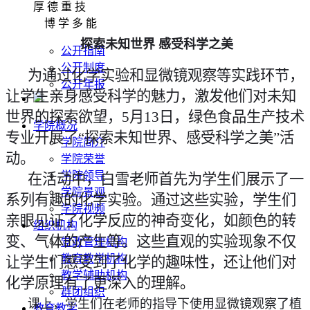
厚 德 重 技
博 学 多 能
探索未知世界 感受科学之美
公开指南
公开制度
为
通过化学实验和显微镜观察等实践环节，
公开年报
让学生亲身感受科学的魅力，激发他们对未知
世界的探索欲望，
5月13日，绿色食品生产技术
学院概况
专业开展了“
探索未知世界、感受科学之美”活
学院简介
动。
学院荣誉
学院领导
在活动中，白雪老师首先为学生们展示了一
学院景观
系列有趣的化学实验。通过这些实验，学生们
学院视频
亲眼见证了化学反应的神奇变化，如颜色的转
组织机构
变、气体的产生等。这些直观的实验现象不仅
党政管理机构
教育教学机构
让学生们感受到了化学的趣味性，还让他们对
教学辅助机构
化学原理有了更深入的理解
。
群团组织
课上，学生们在老师的指导下使用显微镜观察了植
教育教学