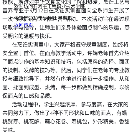
技能，增进对中华饮食文化的了解和热爱，烹饪工艺与
欢迎访问石河子工程职业技术学院！
营养专业于5月12日在烹饪实训室面向全系师生开展了
今天是2026年8月9日 星期天
一次“美味面点DIY体验营”活动。本次活动旨在通过现
返回首页
场教学与指导，让师生们亲身体验面点制作的乐趣，感
受厨房的温暖与快乐。
在烹饪实训室中，大家严格遵守规章制度，始终将
安全置于首位。在面点教学活动中，许娟老师首先介绍
了面点制作的基本知识和技巧，包括原料的选择、面团
的揉制、发酵的技巧等。然后，同学们在老师的专业教
授与细致指导下，井然有序地进行着每一步操作。从和
面、揉面到成型、烘烤，每一步都做到精确控制，以确
保面点的口感和品质。
活动过程中，学生兴趣浓厚、参与度高，在大家的
共同努力下，做出了4种不同形状和口味的面点，有蟠
桃贺寿、桃花酥、萌心花卷、寿桃包，外形精美，香甜
美味。