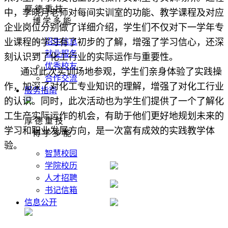
厚 德 重 技
中，李晓月老师对每间实训室的功能、教学课程及对应
博 学 多 能
企业岗位分别做了详细介绍，学生们不仅对下一学年专
招生信息
业课程的学习有了初步的了解，增强了学习信心，还深
就业服务
刻认识到了化工行业的实际运作与重要性。
优秀校友
通过此次实训场地参观，学生们亲身体验了实践操
合作交流
作，加深了对化工专业知识的理解，增强了对化工行业
服务指南
的认识。同时，此次活动也为学生们提供了一个了解化
工生产实际运作的机会，有助于他们更好地规划未来的
厚 德 重 技
学习和职业发展方向，是一次富有成效的实践教学体
博 学 多 能
验。
智慧校园
学院校历
人才招聘
书记信箱
信息公开