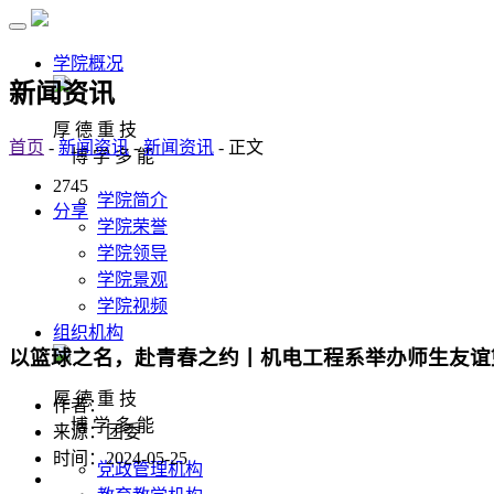
学院概况
新闻资讯
厚 德 重 技
首页
-
新闻资讯
-
新闻资讯
- 正文
博 学 多 能
2745
学院简介
分享
学院荣誉
学院领导
学院景观
学院视频
组织机构
以篮球之名，赴青春之约丨机电工程系举办师生友谊
厚 德 重 技
作者：
博 学 多 能
来源：团委
时间：2024-05-25
党政管理机构