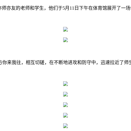
亦师亦友的老师和学生，他们于5月11日下午在体育馆展开了一场
方你来我往，相互切磋，在不断地进攻和防守中，迅速拉近了师