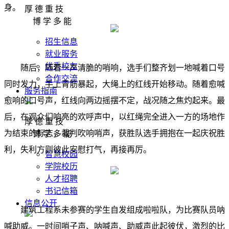
身。
厚 德 重 技
博 学 多 能
招生信息
就业服务
优秀校友
随后，随着一声清脆的哨响，选手们整齐划一地喊着口号
合作交流
同时发力，手上青筋暴起，大绳上的红线开始移动。随着愈喊
服务指南
愈响的口号声，红线向两边摇摆不定，战况随之焦灼起来。最
后，在观众们响亮的欢呼声中，以红绳完全进入一方的场地作
厚 德 重 技
为结束的标志，裁判吹响哨声，获胜队选手拥抱在一起庆祝胜
博 学 多 能
利，失利方则彼此安慰打气，再接再厉。
智慧校园
学院校历
人才招聘
书记信箱
信息公开
建筑工程系未参赛的学生自发组成啦啦队，为比赛队员呐
喊助威。一时间哨子声、呐喊声、助威声此起彼伏，激烈的比