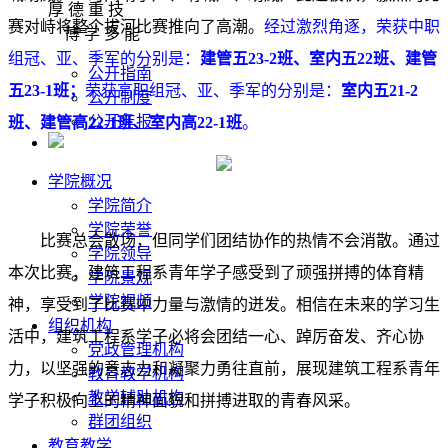
厚 德 重 技
赛对峙将整个拔河比赛推向了高潮。
经过激烈角逐，荣获中职
博 学 多 能
组冠、亚、季军的分别是：
建管五23-2班、室内五22班、建管
公开指南
五23-1班；
荣获高职组冠、亚、季军的分别是：
室内五21-2
公开制度
公开年报
班、建管高22-1班、室内高22-1班
。
学院概况
学院简介
学院荣誉
比赛总会散场，但同学们团结协作的热情不会消散。通过
学院领导
本次比赛，建筑工程系青年学子感受到了顽强拼搏的体育精
学院景观
学院视频
神，享受到了比赛中力量与激情的迸发。相信在未来的学习生
组织机构
活中，建筑工程系学子必将会团结一心、踔厉奋发、齐心协
党政管理机构
力，以坚强的意志力和凝聚力勇往直前，展现建筑工程系青年
教育教学机构
教学辅助机构
学子积极向上的精神面貌和拼搏进取的青春风采。
群团组织
教育教学