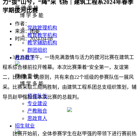
力“拔”山兮，“绳”采飞扬｜建筑工程系2024年春季
厚 德 重 技
学期拔河比赛
博 学 多 能
作者：
党政管理机构
来源：团委
教育教学机构
时间：2024-04-08
教学辅助机构
群团组织
3月25日下午，一场充满激情与活力的拔河比赛在建筑工
教育教学
程系综合楼前拉开帷幕。本次比赛秉着“安全第一，友谊第
厚 德 重 技
二，比赛第三”的原则，共有来自22个班级的参赛队伍一展风
博 学 多 能
采。比赛采取三局两胜制，由建筑工程系团总支组织策划，辅
师资队伍
导员赵甲强担任本次比赛的总裁判。
专业建设
产教融合
思政育人
招生就业
比赛开始前，全体参赛学生在赵甲强的带领下进行赛前热