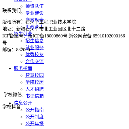
师资队伍
联系我们
专业建设
产教融合
版权所有：石河子工程职业技术学院
思政育人
地址：新疆石河子市北工业园区北十二路
招生就业
ICP备案号：新ICP备18000860号 新公网安备 65910102000166
招生信息
号
就业服务
邮编：832000
优秀校友
合作交流
服务指南
智慧校园
学院校历
人才招聘
学校微信
书记信箱
信息公开
学校抖音
公开指南
公开制度
公开年报