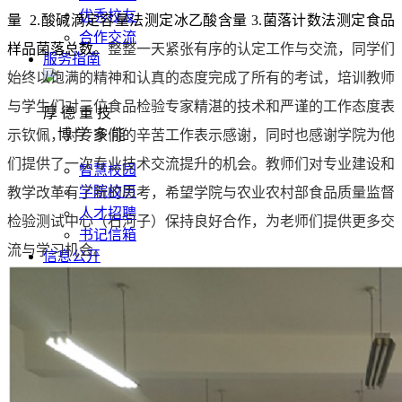
优秀校友
量
2.
酸碱滴定容量法测定冰乙酸含量
3.
菌落计数法测定食品
合作交流
样品菌落总数。
整整一天紧张有序的认定工作与交流，同学们
服务指南
始终以饱满的精神和认真的态度完成了所有的考试，培训教师
与学生们对三位食品检验专家精湛的技术和严谨的工作态度表
厚 德 重 技
博 学 多 能
示钦佩，对专家们的辛苦工作表示感谢，同时也感谢学院为他
们提供了一次专业技术交流提升的
机会。教师们对专业建设和
智慧校园
学院校历
教学改革有了新的思考，希望学院与农业农村部食品质量监督
人才招聘
检验测试中心（石河子）保持良好合作，为老师们提供更多交
书记信箱
流与学习机会。
信息公开
厚 德 重 技
博 学 多 能
公开指南
公开制度