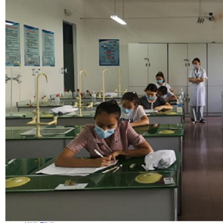
公开年报
学院概况
学院简介
学院荣誉
学院领导
学院景观
学院视频
组织机构
党政管理机构
教育教学机构
教学辅助机构
群团组织
教育教学
师资队伍
专业建设
产教融合
思政育人