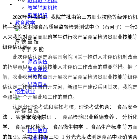
教育教学机构
教学辅助机构
群团组织
2020
年7月28日，我院首批由第三方职业技能等级评价机
教育教学
构—农业农村部食品质量监督检验测试中心（石河子）一行3
人来我院对食品高职班学生进行农产品食品检验员职业技能等
厚 德 重 技
级评估认定
博 学 多 能
此次评估认定是落实国务院《关于推进人才评价机制改革
师资队伍
的指导意见》、深化技能人才评价工作改革的重要举措。据了
专业建设
产教融合
解，农业农村部在全国开展农产品食品检验员职业技能等级评
思政育人
估认定工作浙江省首开先河，新疆生产建设兵团其次，我院是
招生就业
全疆第一个开展此项工作的单位。
认定分理论考试和实操考核，
理论考试包含：
食品安全
厚 德 重 技
法
、实验室安全常识
、
食品检验职业道德素养
、
分析化
博 学 多 能
学、
食品理化检验
、
食品微生物学
、食品生产标准
等方面
招生信息
的知识。实操考核有三项
1.
分光光度法测定食品中亚硝酸含
就业服务