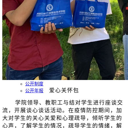
招生就业
招生信息
就业服务
优秀校友
合作交流
服务指南
智慧校园
学院校历
人才招聘
书记信箱
信息公开
公开指南
公开制度
爱心关怀包
公开年报
学院领导、教职工与结对学生进行座谈交
流，开展谈心谈话活动。在疫情防控期间，加
大对学生的关心关爱和心理疏导，倾听学生的
心声，了解学生的情况，疏导学生的情绪，解