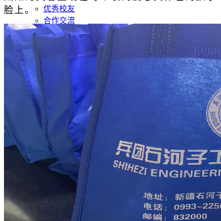
优秀校友
脸上。
合作交流
服务指南
厚 德 重 技
博 学 多 能
智慧校园
学院校历
人才招聘
书记信箱
信息公开
厚 德 重 技
博 学 多 能
公开指南
公开制度