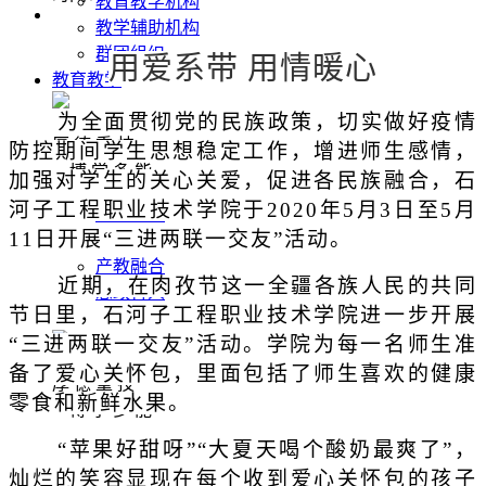
教育教学机构
教学辅助机构
群团组织
用爱系带 用情暖心
教育教学
为全面贯彻党的民族政策，切实做好疫情
厚 德 重 技
防控期间学生思想稳定工作，增进师生感情，
博 学 多 能
加强对学生的关心关爱，促进各民族融合，石
河子工程职业技术学院于2020年5月3日至5月
师资队伍
11日开展“三进两联一交友”活动。
专业建设
产教融合
近期，在肉孜节这一全疆各族人民的共同
思政育人
节日里，石河子工程职业技术学院进一步开展
招生就业
“三进两联一交友”活动。学院为每一名师生准
备了爱心关怀包，里面包括了师生喜欢的健康
厚 德 重 技
零食和新鲜水果。
博 学 多 能
“苹果好甜呀”“大夏天喝个酸奶最爽了”，
招生信息
灿烂的笑容显现在每个收到爱心关怀包的孩子
就业服务