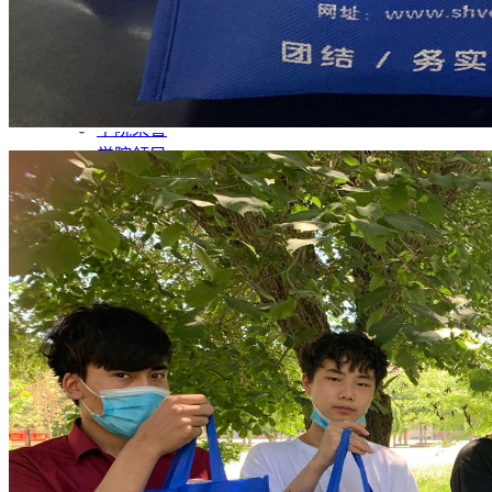
公开年报
学院概况
学院简介
学院荣誉
学院领导
学院景观
学院视频
组织机构
党政管理机构
教育教学机构
教学辅助机构
群团组织
教育教学
师资队伍
专业建设
产教融合
思政育人