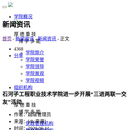
学院概况
新闻资讯
厚 德 重 技
首页
-
新闻资讯
-
新闻资讯
- 正文
博 学 多 能
4368
学院简介
分享
学院荣誉
学院领导
学院景观
学院视频
组织机构
石河子工程职业技术学院进一步开展“三进两联一交
友”活动
厚 德 重 技
博 学 多 能
作者：超级管理员
来源：[db:来源]
党政管理机构
时间：2020-06-11